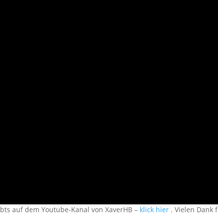
ibts auf dem Youtube-Kanal von XaverHB –
klick hier
. Vielen Dank 