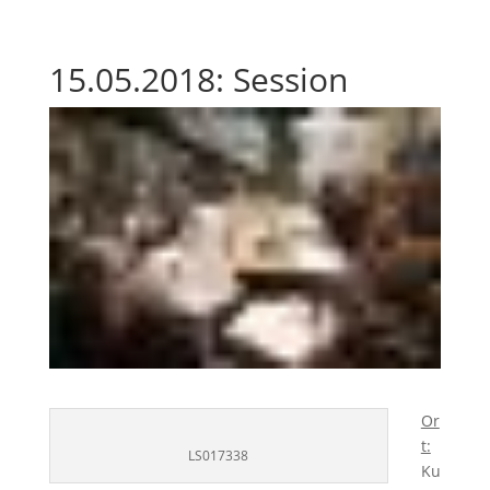
15.05.2018: Session
Or
t:
LS017338
Ku