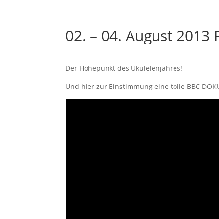
02. – 04. August 2013 
Der Höhepunkt des Ukulelenjahres!
Und hier zur Einstimmung eine tolle BBC DOKU 