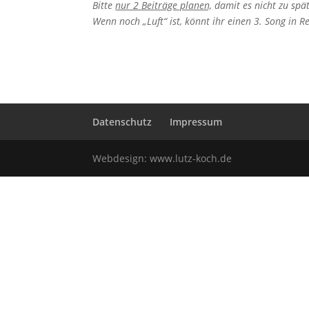
Bitte
nur 2 Beiträge planen,
damit es nicht zu spä
Wenn noch „Luft“ ist, könnt ihr einen 3. Song in R
Datenschutz
Impressum
Webdesign:
www.lutz-koch.de