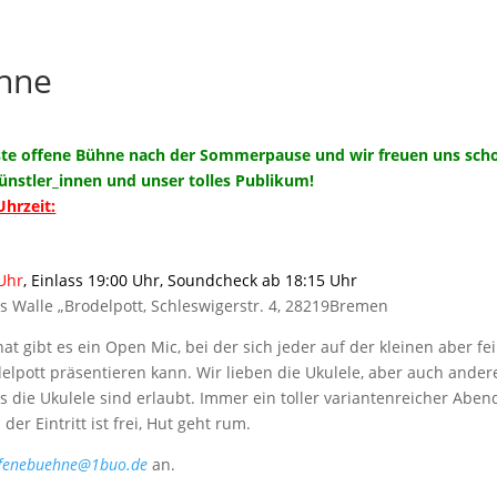
ühne
erste offene Bühne nach der Sommerpause und wir freuen uns sch
Künstler_innen und unser tolles Publikum!
Uhrzeit:
Uhr
, Einlass 19:00 Uhr, Soundcheck ab 18:15 Uhr
s Walle „Brodelpott, Schleswigerstr. 4, 28219Bremen
at gibt es ein Open Mic, bei der sich jeder auf der kleinen aber fe
lpott präsentieren kann. Wir lieben die Ukulele, aber auch ander
s die Ukulele sind erlaubt. Immer ein toller variantenreicher Aben
der Eintritt ist frei, Hut geht rum.
ffenebuehne@1buo.de
an.