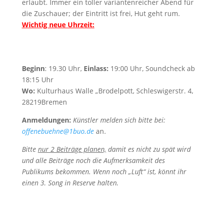
erlaubt. Immer ein toller variantenreicher Abend für
die Zuschauer; der Eintritt ist frei, Hut geht rum.
Wichtig neue Uhrzeit:
Beginn
: 19.30 Uhr,
Einlass:
19:00 Uhr, Soundcheck ab
18:15 Uhr
Wo:
Kulturhaus Walle „Brodelpott, Schleswigerstr. 4,
28219Bremen
Anmeldungen:
Künstler melden sich bitte bei:
offenebuehne@1buo.de
an.
Bitte
nur 2 Beiträge planen,
damit es nicht zu spät wird
und alle
Beiträge noch die Aufmerksamkeit des
Publikums bekommen.
Wenn noch „Luft“ ist, könnt ihr
einen 3. Song in Reserve halten.