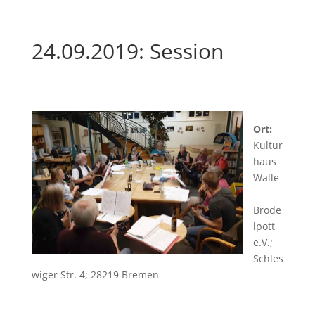
24.09.2019: Session
Ort:
Kultur
haus
Walle
–
Brode
lpott
e.V.;
Schles
wiger Str. 4; 28219 Bremen