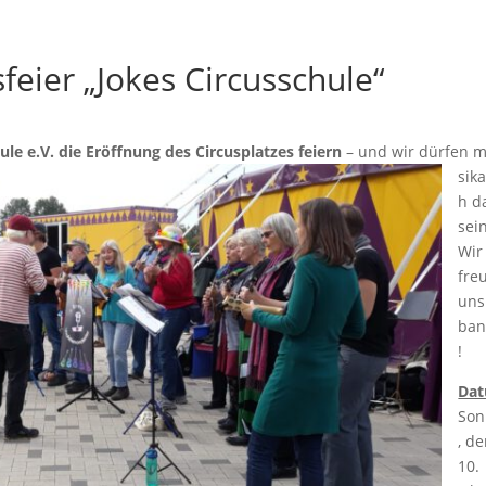
feier „Jokes Circusschule“
le e.V. die Eröffnung des Circusplatzes feiern
– und wir dürfen 
sika
h d
sei
Wir
fre
uns
ban
!
Dat
Son
, d
10.