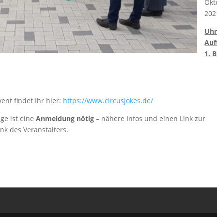
Okt
202
Uhr
Auf
1. 
ent findet Ihr hier:
https://www.circusjokes.de/
ge ist eine
Anmeldung nötig
– nähere Infos und einen Link zur
k des Veranstalters.