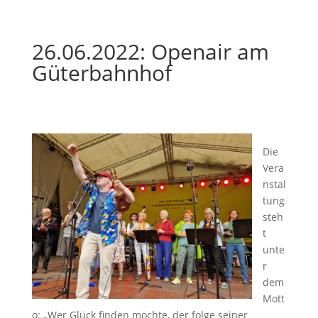
26.06.2022: Openair am
Güterbahnhof
Die
Vera
nstal
tung
steh
t
unte
r
dem
Mott
o: „Wer Glück finden möchte, der folge seiner