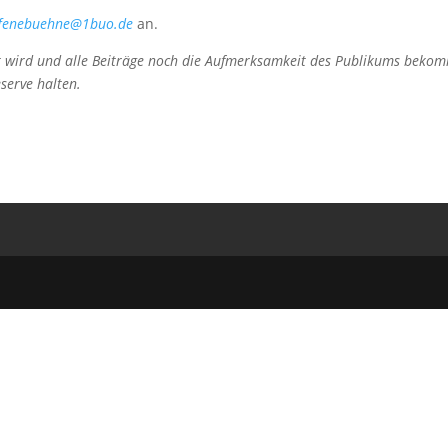
ffenebuehne@1buo.de
an.
t wird und alle
Beiträge noch die Aufmerksamkeit des Publikums beko
eserve halten.