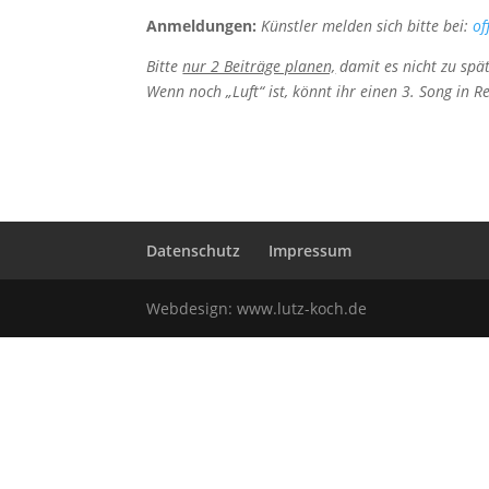
Anmeldungen:
Künstler melden sich bitte bei:
o
Bitte
nur 2 Beiträge planen,
damit es nicht zu spä
Wenn noch „Luft“ ist, könnt ihr einen 3. Song in R
Datenschutz
Impressum
Webdesign:
www.lutz-koch.de