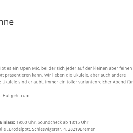
ühne
ibt es ein Open Mic, bei der sich jeder auf der kleinen aber feinen
t präsentieren kann. Wir lieben die Ukulele, aber auch andere
e Ukulele sind erlaubt. Immer ein toller variantenreicher Abend für
i – Hut geht rum.
,
Einlass:
19:00 Uhr, Soundcheck ab 18:15 Uhr
lle „Brodelpott, Schleswigerstr. 4, 28219Bremen