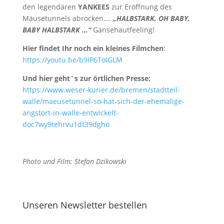
den legendären
YANKEES
zur Eröffnung des
Mäusetunnels abrocken….
„HALBSTARK, OH BABY,
BABY HALBSTARK …“
Gänsehautfeeling!
Hier findet Ihr noch ein kleines Filmchen
:
https://youtu.be/b9IP6ToIGLM
Und hier geht`s zur örtlichen Presse:
https://www.weser-kurier.de/bremen/stadtteil-
walle/maeusetunnel-so-hat-sich-der-ehemalige-
angstort-in-walle-entwickelt-
doc7wy9tehrvu1dt39dgho
Photo und Film: Stefan Dzikowski
Unseren Newsletter bestellen