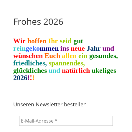
Frohes 2026
Wir
hoffen
Ihr
seid
gut
rein
geko
mmen
ins
neue
Jahr
und
wünschen
Euch
allen
ein
gesundes,
friedliches,
spannendes,
glückliches
und
natürlich
ukeliges
2026
!
!
!
Unseren Newsletter bestellen