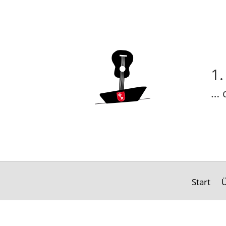
1.
… 
Start
Ü