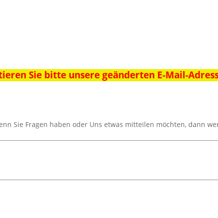
ieren Sie bitte unsere geänderten E-Mail-Adres
enn Sie Fragen haben oder Uns etwas mitteilen möchten, dann wend